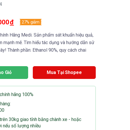
4
000
đ
27% giảm
ính Hãng Medi. Sản phẩm sát khuẩn hiệu quả,
uẩn mạnh mẽ. Tìm hiểu tác dụng và hướng dẫn sử
 đây! Thành phần: Ethanol 90%, quy cách chai
o Giỏ
Mua Tại Shopee
chính hãng 100%
 hàng:
00
rên 30kg giao tỉnh bằng chành xe - hoặc
ơi nếu số lượng nhiều