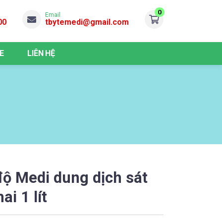
0
Email
00
tbytemedi@gmail.com
E
LIÊN HỆ
ộ Medi dung dịch sát
ai 1 lít