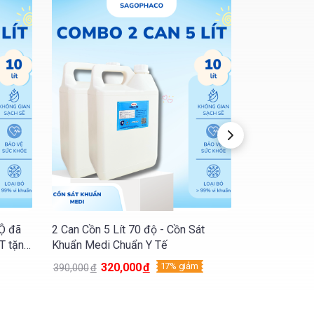
t dụng cụ, bề mặt cần diệt khuẩn trong thời
 với Ethanol.
ới chất thải gây hại.
 chế phẩm.
Ộ đã
2 Can Cồn 5 Lít 70 độ - Cồn Sát
Cồn 90 Độ Et
ến bệnh viện.
T tặng
Khuẩn Medi Chuẩn Y Tế
79
900,000
đ
 phẩm.
320,000
đ
17% giảm
390,000
đ