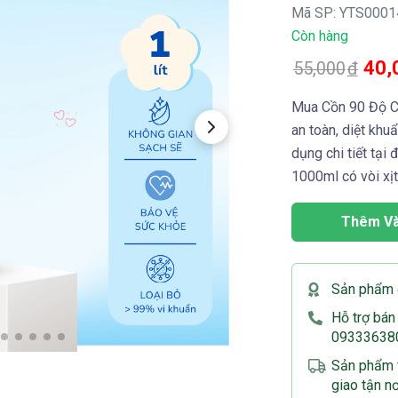
Mã SP: YTS0001
Còn hàng
40,
55,000
đ
Mua Cồn 90 Độ Ch
an toàn, diệt kh
dụng chi tiết tại
1000ml có vòi xịt
Thêm Và
Sản phẩm 
Hỗ trợ bán
09333638
Sản phẩm t
giao tận n