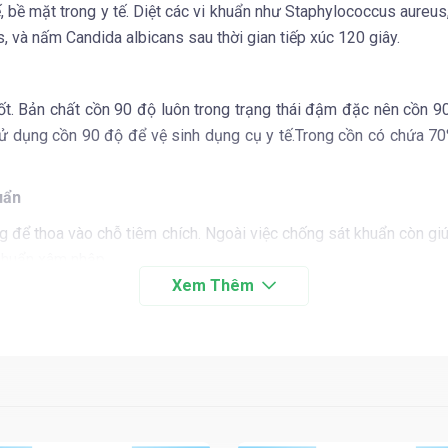
, bề mặt trong y tế. Diệt các vi khuẩn như Staphylococcus aureus
, và nấm Candida albicans sau thời gian tiếp xúc 120 giây.
ốt. Bản chất cồn 90 độ luôn trong trạng thái đậm đặc nên cồn 90
ử dụng cồn 90 độ để vệ sinh dụng cụ y tế.Trong cồn có chứa 70%
uẩn
g để thoa vào chỗ tiêm chích. Ngoài việc chống sát khuẩn còn g
 khuẩn xâm nhập.
hở không?
ể diệt virus corona hiệu quả nhưng lại
không thể dùng cho vết
òn gây tác hại ngược lại khi dùng cồn 90 độ sai cách.