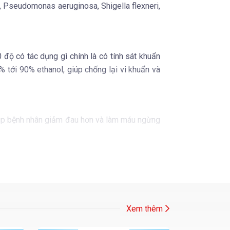
, Pseudomonas aeruginosa, Shigella flexneri,
 độ có tác dụng gì chính là có tính sát khuẩn
 tới 90% ethanol, giúp chống lại vi khuẩn và
iúp bệnh nhân giảm đau hơn và làm máu ngừng
 thương hở
. Bạn không được đổ cồn vào vết
Xem thêm