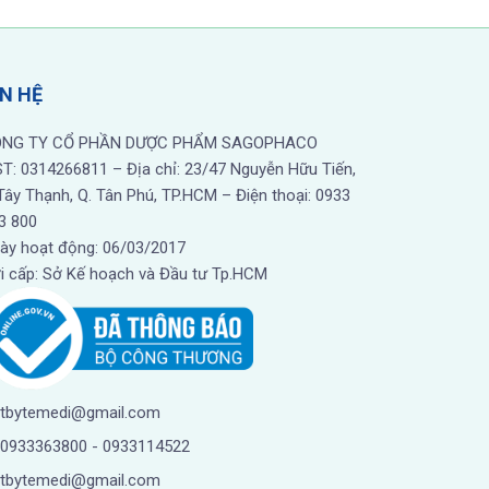
ÊN HỆ
 và gia đình. Dưới đây là một số lưu ý khi
ÔNG TY CỔ PHẦN DƯỢC PHẨM SAGOPHACO
T: 0314266811 – Địa chỉ: 23/47 Nguyễn Hữu Tiến,
 Tây Thạnh, Q. Tân Phú, TP.HCM – Điện thoại: 0933
 cho vi khuẩn phát triển.
3 800
.
ày hoạt động: 06/03/2017
i cấp: Sở Kế hoạch và Đầu tư Tp.HCM
 nổ.
tbytemedi@gmail.com
nh sử dụng các loại bình chứa dễ vỡ hoặc
0933363800
-
0933114522
tbytemedi@gmail.com