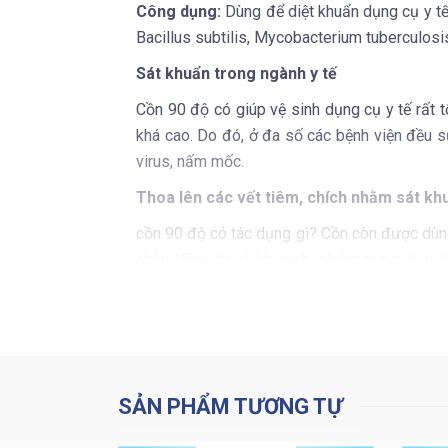
Công dụng:
Dùng để diệt khuẩn dụng cụ y tế
Bacillus subtilis, Mycobacterium tuberculosis
Sát khuẩn trong ngành y tế
Cồn 90 độ có giúp vệ sinh dụng cụ y tế rất t
khá cao. Do đó, ở đa số các bệnh viện đều s
virus, nấm mốc.
Thoa lên các vết tiêm, chích nhằm sát kh
cồn 90 độ có tác dụng gì? Cồn còn được dùn
chảy. Vùng da sẽ không bị nhiễm trùng do vi
Cồn 90 độ có được dùng cho vết thương 
Cồn 90 độ có công dụng sát khuẩn cao, có th
thương đang hở, vì nó không chỉ gây đau mà c
TUYỆT ĐỐI KHÔNG UỐNG CỒN 90 ĐỘ
SẢN PHẨM TƯƠNG TỰ
Hướng Dẫn Sử Dụng Cồn 90 Độ