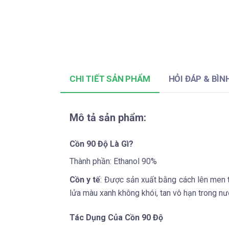
CHI TIẾT SẢN PHẨM
HỎI ĐÁP & BÌN
Mô tả sản phẩm:
Cồn 90 Độ Là Gì?
Thành phần: Ethanol 90%
Cồn y tế
: Được sản xuất bằng cách lên men t
lửa màu xanh không khói, tan vô hạn trong nư
Tác Dụng Của Cồn 90 Độ