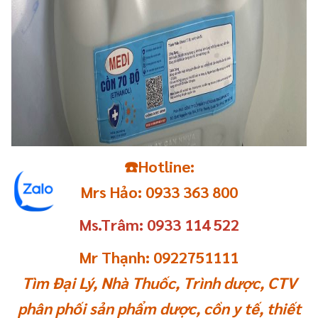
☎️Hotline:
Mrs Hảo: 0933 363 800
Ms.Trâm: 0933 114 522
Mr Thạnh: 0922751111
Tìm Đại Lý, Nhà Thuốc, Trình dược, CTV
phân phối sản phẩm dược, cồn y tế, thiết