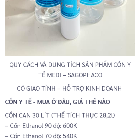
QUY CÁCH VÀ DUNG TÍCH SẢN PHẨM CỒN Y
TẾ MEDI – SAGOPHACO
CÓ GIAO TỈNH – HỖ TRỢ KINH DOANH
CỒN Y TẾ - MUA Ở ĐÂU, GIÁ THẾ NÀO
CỒN CAN 30 LÍT (THỂ TÍCH THỰC 28,2l)
– Cồn Ethanol 90 độ: 600K
– Cồn Ethanol 70 độ: 540K