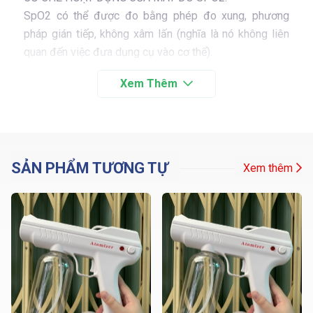
SpO2 có thể được đo bằng phép đo xung, phương
pháp gián tiếp, không xâm lấn (nghĩa là nó không liên
quan đến việc đưa dụng cụ vào cơ thể).
Hoạt động bằng cách phát ra và sau đó hấp thụ một
làn sóng ánh sáng đi qua các mạch máu (hoặc mao
mạch) trong đầu ngón tay.
Sự thay đổi của sóng ánh sáng xuyên qua ngón tay sẽ
cho giá trị của phép đo SpO2 vì mức độ oxy bão hòa
gây ra sự biến đổi màu sắc của máu.
SẢN PHẨM TƯƠNG TỰ
Xem thêm
Bạn có thể dễ dàng đo SpO2, PR với Máy đo nồng độ
Oxy trong máu:
Kích thước nhỏ gọn và thiết kế sang trọng
SpO2 đo ước lượng độ bão hòa oxy động mạch
PR đo nhịp tim
Máy đo dạng sóng thể tích đồ; tần số xung nhịp
Vận hành hiệu quả với độ tưới máu thấp