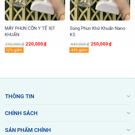
Phạm vi ứng dụng: Cho trẻ sơ sinh, trẻ em và người lớn
#SPO2, #máyđonồngđộoxitrongmáu, #đonhịptim.
#maydonongdooxytrongmau, #donhiptim
MÁY PHUN CỒN Y TẾ XỊT
Súng Phun Khử Khuẩn Nano
KHUẨN
K5
220,000
đ
250,000
đ
250,000
đ
449,000
đ
12% giảm
44% giảm
THÔNG TIN
CHÍNH SÁCH
SẢN PHẨM CHÍNH