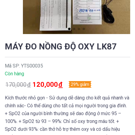
MÁY ĐO NỒNG ĐỘ OXY LK87
Mã SP: YTS00035
Còn hàng
120,000
đ
170,000
đ
29% giảm
Kích thước nhỏ gọn - Sử dụng dễ dàng cho kết quả nhanh và
chính xác- Có thể dùng cho tất cả mọi người trong gia đình.
+ SpO2 của người bình thường sẽ dao động ở mức 95 –
100%. + SpO2 từ 93 – 99%: Chỉ số oxy trong máu tốt. +
SpO2 dưới 93%: cần thở hỗ trợ thêm oxy và có dấu hiệu