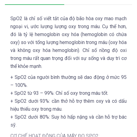
SpO2 là chỉ số viết tắt của độ bão hòa oxy mao mạch
ngoại vi, ước lượng lượng oxy trong máu. Cụ thể hơn,
đó là tỷ lệ hemoglobin oxy hóa (hemoglobin có chứa
oxy) so với tổng lượng hemoglobin trong máu (oxy hóa
và không oxy hóa hemoglobin). Chỉ số nồng độ oxi
trong máu rất quan trọng đối với sự sống và duy trì cơ
thể khỏe mạnh.
+ SpO2 của người bình thường sẽ dao động ở mức 95
– 100%.
+ SpO2 từ 93 – 99%: Chỉ số oxy trong máu tốt.
+ SpO2 dưới 93%: cần thở hỗ trợ thêm oxy và có dấu
hiệu thiếu oxy trong máu.
+ SpO2 dưới 80%: Suy hô hấp nặng và cần hỗ trợ bác
sỹ.
CƠ CHẾ HOẠT ĐỘNG CỦA MÁY ĐO SPO2: