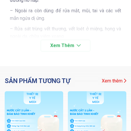
đường hô hấp.
– Ngoài ra còn dùng để rửa mắt, mũi, tai và các vết
mẫn ngứa dị ứng.
– Rửa sát trùng vết thương, vết loét ở miệng, họng và
ngoài da, chữa viêm xoang.
– Rửa hoa quả sống, hoa quả tươi.
– Lau người khi mệt mỏi.
Sỉ 7,5k chai – thùng 42 chai
10 thùng tặng 2 thùng
SẢN PHẨM TƯƠNG TỰ
Xem thêm