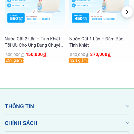
Nước Cất 2 Lần – Tinh Khiết
Nước Cất 1 Lần – Đảm Bảo
Tối Ưu Cho Ứng Dụng Chuyên
Tinh Khiết
Sâu
450,000
đ
370,000
đ
600,000
đ
550,000
đ
25% giảm
32% giảm
THÔNG TIN
CHÍNH SÁCH