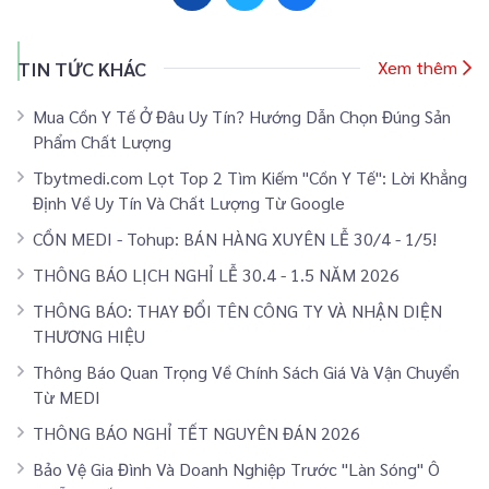
TIN TỨC KHÁC
Xem thêm
Mua Cồn Y Tế Ở Đâu Uy Tín? Hướng Dẫn Chọn Đúng Sản
Phẩm Chất Lượng
Tbytmedi.com Lọt Top 2 Tìm Kiếm "Cồn Y Tế": Lời Khẳng
Định Về Uy Tín Và Chất Lượng Từ Google
CỒN MEDI - Tohup: BÁN HÀNG XUYÊN LỄ 30/4 - 1/5!
THÔNG BÁO LỊCH NGHỈ LỄ 30.4 - 1.5 NĂM 2026
THÔNG BÁO: THAY ĐỔI TÊN CÔNG TY VÀ NHẬN DIỆN
THƯƠNG HIỆU
Thông Báo Quan Trọng Về Chính Sách Giá Và Vận Chuyển
Từ MEDI
THÔNG BÁO NGHỈ TẾT NGUYÊN ĐÁN 2026
Bảo Vệ Gia Đình Và Doanh Nghiệp Trước "Làn Sóng" Ô