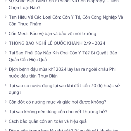
Sự Khác Biệt Giữa Cồn Ethanol Và Cồn Isopropyl – Nên
Chọn Loại Nào?
Tìm Hiểu Về Các Loại Cồn: Cồn Y Tế, Cồn Công Nghiệp Và
Cồn Thực Phẩm
Cồn Medi: Bảo vệ bạn và bảo vệ môi trường
THÔNG BÁO NGHỈ LỄ QUỐC KHÁNH 2/9 - 2024
Tại Sao Phải Đậy Nắp Kín Chai Cồn Y Tế? Bí Quyết Bảo
Quản Cồn Hiệu Quả
Dịch bệnh đậu mùa khỉ 2024 lây lan ra ngoài châu Phi
nước đầu tiền Thụy Điển
Tại sao có nước đọng lại sau khi đốt cồn 70 độ hoặc sử
dụng?
Cồn đốt có nướng mực và giác hơi được không?
Tại sao không nên dùng cồn cho vết thương hở?
Cách bảo quản cồn an toàn và hiệu quả
Dùng cồn trong bao lâu thì tốt? Bí quyết sát khuẩn tay