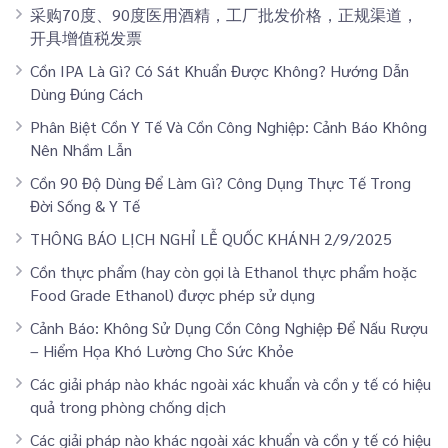
采购70度、90度医用酒精，工厂批发价格，正规渠道，
开具增值税发票
Cồn IPA Là Gì? Có Sát Khuẩn Được Không? Hướng Dẫn
Dùng Đúng Cách
Phân Biệt Cồn Y Tế Và Cồn Công Nghiệp: Cảnh Báo Không
Nên Nhầm Lẫn
Cồn 90 Độ Dùng Để Làm Gì? Công Dụng Thực Tế Trong
Đời Sống & Y Tế
THÔNG BÁO LỊCH NGHỈ LỄ QUỐC KHÁNH 2/9/2025
Cồn thực phẩm (hay còn gọi là Ethanol thực phẩm hoặc
Food Grade Ethanol) được phép sử dụng
Cảnh Báo: Không Sử Dụng Cồn Công Nghiệp Để Nấu Rượu
– Hiểm Họa Khó Lường Cho Sức Khỏe
Các giải pháp nào khác ngoài xác khuẩn và cồn y tế có hiệu
quả trong phòng chống dịch
Các giải pháp nào khác ngoài xác khuẩn và cồn y tế có hiệu