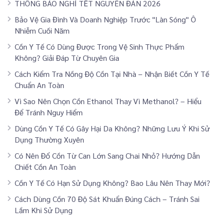
THÔNG BÁO NGHỈ TẾT NGUYÊN ĐÁN 2026
Bảo Vệ Gia Đình Và Doanh Nghiệp Trước "Làn Sóng" Ô
Nhiễm Cuối Năm
Cồn Y Tế Có Dùng Được Trong Vệ Sinh Thực Phẩm
Không? Giải Đáp Từ Chuyên Gia
Cách Kiểm Tra Nồng Độ Cồn Tại Nhà – Nhận Biết Cồn Y Tế
Chuẩn An Toàn
Vì Sao Nên Chọn Cồn Ethanol Thay Vì Methanol? – Hiểu
Để Tránh Nguy Hiểm
Dùng Cồn Y Tế Có Gây Hại Da Không? Những Lưu Ý Khi Sử
Dụng Thường Xuyên
Có Nên Đổ Cồn Từ Can Lớn Sang Chai Nhỏ? Hướng Dẫn
Chiết Cồn An Toàn
Cồn Y Tế Có Hạn Sử Dụng Không? Bao Lâu Nên Thay Mới?
Cách Dùng Cồn 70 Độ Sát Khuẩn Đúng Cách – Tránh Sai
Lầm Khi Sử Dụng