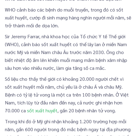
WHO cảnh báo các bệnh do muỗi truyền, trong đó có sốt
xuất huyết, cướp đi sinh mạng hàng nghìn người mỗi năm, sẽ
trở thành mối đe dọa lớn.
Sir Jeremy Farrar, nhà khoa học của Tổ chức Y tế Thế giới
(WHO), cảnh báo sốt xuất huyết có thể lây lan ở miền Nam
nước Mỹ và miền Nam châu Âu trước năm 2030. Ông cho
biết nhiệt độ ấm lên khiến muỗi mang mầm bệnh xâm nhập
sâu hơn vào nhiều nước, làm gia tăng số ca mắc.
Số liệu cho thấy thế giới có khoảng 20.000 người chết vì
sốt xuất huyết mỗi năm, chủ yếu là ở châu Á và châu Mỹ.
Bệnh có tỷ lệ tử vong là một ca trên 100 bệnh nhân. Ở Việt
Nam, tích lũy từ đầu năm đến nay, cả nước ghi nhận hơn
70.000 ca
sốt xuất huyết
, gần 20 bệnh nhân tử vong.
Trong khi đó ở Mỹ ghi nhận khoảng 1.200 trường hợp mỗi
năm, gần 600 người trong đó mắc bệnh ngay tại địa phương