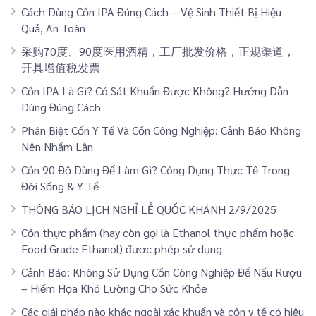
Cách Dùng Cồn IPA Đúng Cách – Vệ Sinh Thiết Bị Hiệu
Quả, An Toàn
采购70度、90度医用酒精，工厂批发价格，正规渠道，
开具增值税发票
Cồn IPA Là Gì? Có Sát Khuẩn Được Không? Hướng Dẫn
Dùng Đúng Cách
Phân Biệt Cồn Y Tế Và Cồn Công Nghiệp: Cảnh Báo Không
Nên Nhầm Lẫn
Cồn 90 Độ Dùng Để Làm Gì? Công Dụng Thực Tế Trong
Đời Sống & Y Tế
THÔNG BÁO LỊCH NGHỈ LỄ QUỐC KHÁNH 2/9/2025
Cồn thực phẩm (hay còn gọi là Ethanol thực phẩm hoặc
Food Grade Ethanol) được phép sử dụng
Cảnh Báo: Không Sử Dụng Cồn Công Nghiệp Để Nấu Rượu
– Hiểm Họa Khó Lường Cho Sức Khỏe
Các giải pháp nào khác ngoài xác khuẩn và cồn y tế có hiệu