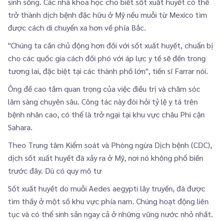
sinh sống. Các nhà khoa học cho biết sốt xuất huyết có thể
trở thành dịch bệnh đặc hữu ở Mỹ nếu muỗi từ Mexico tìm
được cách di chuyển xa hơn về phía Bắc.
"Chúng ta cần chủ động hơn đối với sốt xuất huyết, chuẩn bị
cho các quốc gia cách đối phó với áp lực y tế sẽ đến trong
tương lai, đặc biệt tại các thành phố lớn", tiến sĩ Farrar nói.
Ông đề cao tầm quan trọng của việc điều trị và chăm sóc
lâm sàng chuyên sâu. Công tác này đòi hỏi tỷ lệ y tá trên
bệnh nhân cao, có thể là trở ngại tại khu vực châu Phi cận
Sahara.
Theo Trung tâm Kiểm soát và Phòng ngừa Dịch bệnh (CDC),
dịch sốt xuất huyết đã xảy ra ở Mỹ, nơi nó không phổ biến
trước đây. Dù có quy mô tư
Sốt xuất huyết do muỗi Aedes aegypti lây truyền, đã được
tìm thấy ở một số khu vực phía nam. Chúng hoạt động liên
tục và có thể sinh sản ngay cả ở những vũng nước nhỏ nhất.